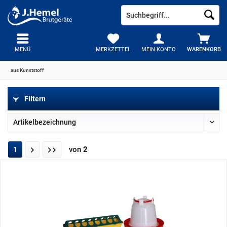
MENÜ
MERKZETTEL
MEIN KONTO
WARENKORB
aus Kunststoff
Filtern
von
2
1