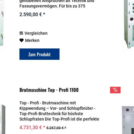
gehobenen Ansprüchen an Technik und
Fassungsvermögen. Für bis zu 375
Hühnerier oder 100 Kranicheier. Das
2.590,00 € *
ideale Gerät auch für Kranichzüchter. Auf
insgesamt 5...
Vergleichen
Merken
Zum Produkt
Brutmaschine Top - Profi 1100
Top - Profi - Brutmaschine mit
Kippwendung – Vor- und Schlupfbrüter -
Top-Profi-Bruttechnik für höchste
Schlupfraten Die Top-Profi ist die perfekte
Wahl für alle, die eine zuverlässige,
4.731,30 € *
5.257,00 € *
vollautomatische Bruttechnik für eine