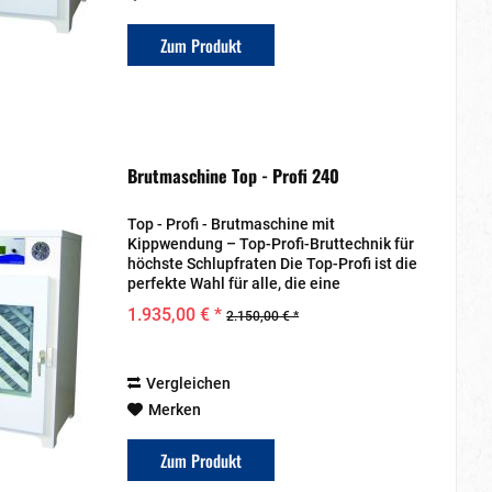
Zum Produkt
Brutmaschine Top - Profi 240
Top - Profi - Brutmaschine mit
Kippwendung – Top-Profi-Bruttechnik für
höchste Schlupfraten Die Top-Profi ist die
perfekte Wahl für alle, die eine
zuverlässige, vollautomatische
1.935,00 € *
2.150,00 € *
Bruttechnik für eine erfolgreiche
Kükenaufzucht suchen. Ob...
Vergleichen
Merken
Zum Produkt