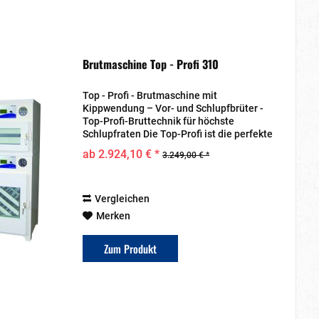
Brutmaschine Top - Profi 310
Top - Profi - Brutmaschine mit
Kippwendung – Vor- und Schlupfbrüter -
Top-Profi-Bruttechnik für höchste
Schlupfraten Die Top-Profi ist die perfekte
Wahl für alle, die eine zuverlässige,
ab 2.924,10 € *
3.249,00 € *
vollautomatische Bruttechnik für eine
erfolgreiche...
Vergleichen
Merken
Zum Produkt