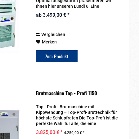
Optimal ausgestattet präsentieren wir
Ihnen hier unseren Lundi 6. Eine
Gerätekombination aus Vor- und
ab 3.499,00 € *
Schlupfbrüter. Der Vorbrüter entspricht
unserem Lundi...
Vergleichen
Merken
Zum Produkt
Brutmaschine Top - Profi 1150
Top - Profi - Brutmaschine mit
Kippwendung – Top-Profi-Bruttechnik für
höchste Schlupfraten Die Top-Profi ist die
perfekte Wahl für alle, die eine
zuverlässige, vollautomatische
3.825,00 € *
4.250,00 € *
Bruttechnik für eine erfolgreiche