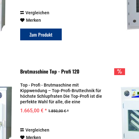
erfolgreiche...
Vergleichen
Merken
Zum Produkt
Brutmaschine Top - Profi 120
Top - Profi - Brutmaschine mit
Kippwendung – Top-Profi-Bruttechnik für
höchste Schlupfraten Die Top-Profi ist die
perfekte Wahl für alle, die eine
zuverlässige, vollautomatische
1.665,00 € *
1.850,00 € *
Bruttechnik für eine erfolgreiche
Kükenaufzucht suchen. Ob...
Vergleichen
Merken