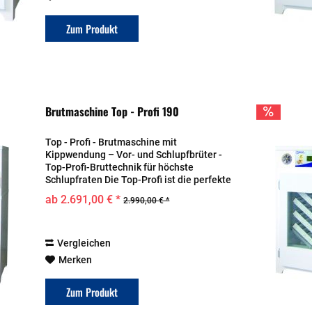
Zum Produkt
Brutmaschine Top - Profi 190
Top - Profi - Brutmaschine mit
Kippwendung – Vor- und Schlupfbrüter -
Top-Profi-Bruttechnik für höchste
Schlupfraten Die Top-Profi ist die perfekte
Wahl für alle, die eine zuverlässige,
ab 2.691,00 € *
2.990,00 € *
vollautomatische Bruttechnik für eine
erfolgreiche...
Vergleichen
Merken
Zum Produkt