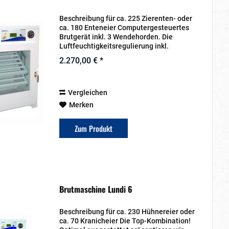
Beschreibung für ca. 225 Zierenten- oder
ca. 180 Enteneier Computergesteuertes
Brutgerät inkl. 3 Wendehorden. Die
Luftfeuchtigkeitsregulierung inkl.
Vorratskanister sowie ein Abkühltimer
2.270,00 € *
sind natürlich serienmäßig enthalten.
Ein...
Vergleichen
Merken
Zum Produkt
Brutmaschine Lundi 6
Beschreibung für ca. 230 Hühnereier oder
ca. 70 Kranicheier Die Top-Kombination!