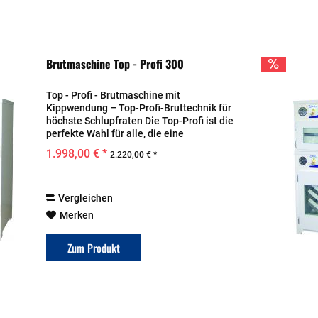
Brutmaschine Top - Profi 300
Top - Profi - Brutmaschine mit
Kippwendung – Top-Profi-Bruttechnik für
höchste Schlupfraten Die Top-Profi ist die
perfekte Wahl für alle, die eine
zuverlässige, vollautomatische
1.998,00 € *
2.220,00 € *
Bruttechnik für eine erfolgreiche
Kükenaufzucht suchen. Ob...
Vergleichen
Merken
Zum Produkt