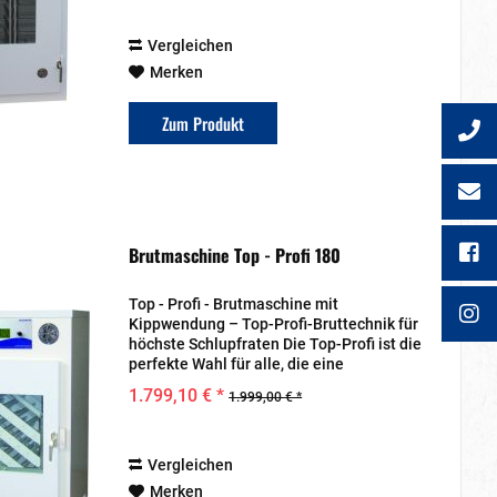
Kükenaufzucht suchen. Ob...
Vergleichen
Merken
Zum Produkt
Brutmaschine Top - Profi 180
Top - Profi - Brutmaschine mit
Kippwendung – Top-Profi-Bruttechnik für
höchste Schlupfraten Die Top-Profi ist die
perfekte Wahl für alle, die eine
zuverlässige, vollautomatische
1.799,10 € *
1.999,00 € *
Bruttechnik für eine erfolgreiche
Kükenaufzucht suchen. Ob...
Vergleichen
Merken