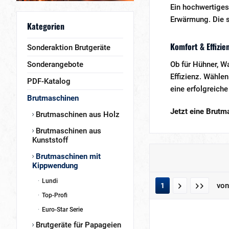
Ein hochwertige
Erwärmung. Die s
Kategorien
Komfort & Effizie
Sonderaktion Brutgeräte
Sonderangebote
Ob für Hühner, W
Effizienz. Wähle
PDF-Katalog
eine erfolgreiche
Brutmaschinen
Jetzt eine Brutm
Brutmaschinen aus Holz
Brutmaschinen aus
Kunststoff
Brutmaschinen mit
Kippwendung
Lundi
vo
1
Top-Profi
Euro-Star Serie
Brutgeräte für Papageien