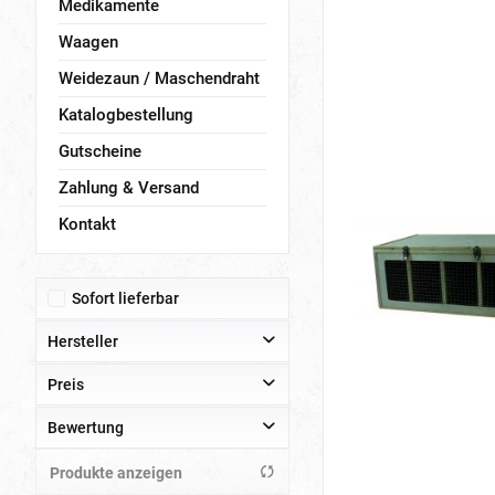
Medikamente
Waagen
Weidezaun / Maschendraht
Katalogbestellung
Gutscheine
Zahlung & Versand
Kontakt
Sofort lieferbar
Hersteller
Preis
Hemel
JAROSLAW DRZYMAŁA Zenon Drzymata
Bewertung
Olba
von
bis
0,40 €
204,00 €
Produkte anzeigen
& mehr
Polmark