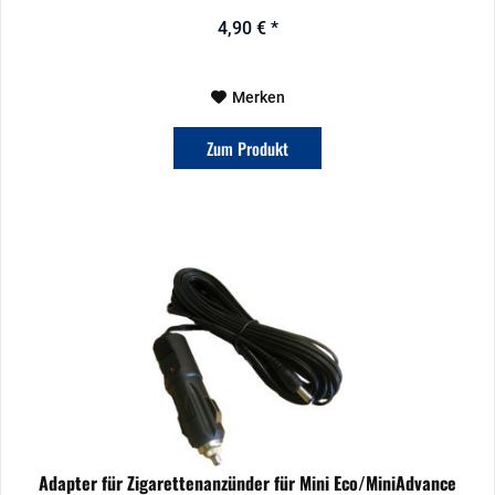
4,90 € *
Merken
Zum Produkt
Adapter für Zigarettenanzünder für Mini Eco/MiniAdvance