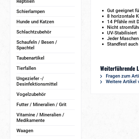
Reptilien
Gut geeignet f
Schierlampen
8 horizontale 
Hunde und Katzen
14 Pfähle mit 
Nicht stromfüh
Schlachtzubehör
UV-Stabilisiert
Jeder Maschenk
Schaufeln / Besen /
Standfest auch
Spachtel
Taubenartikel
Weiterführende 
Tierfallen
Fragen zum Arti
Ungeziefer -/
Weitere Artikel
Desinfektionsmittel
Vogelzubehör
Futter / Mineralien / Grit
Vitamine / Mineralien /
Medikamente
Waagen