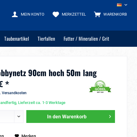
DE
MEIN KONTO
MERKZETTEL
WARENKORB
Taubenartikel
Tierfallen
Futter / Mineralien / Grit
obbynetz 90cm hoch 50m lang
€ *
l. Versandkosten
andfertig, Lieferzeit ca. 1-3 Werktage
In den
Warenkorb
en
Merken