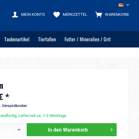
DE
MEIN KONTO
MERKZETTEL
WARENKORB
Taubenartikel
Tierfallen
Futter / Mineralien / Grit
n
€ *
l. Versandkosten
andfertig, Lieferzeit ca. 1-3 Werktage
In den
Warenkorb