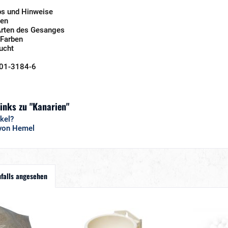
ps und Hinweise
sen
Arten des Gesanges
 Farben
ucht
01-3184-6
inks zu "Kanarien"
kel?
 von Hemel
falls angesehen