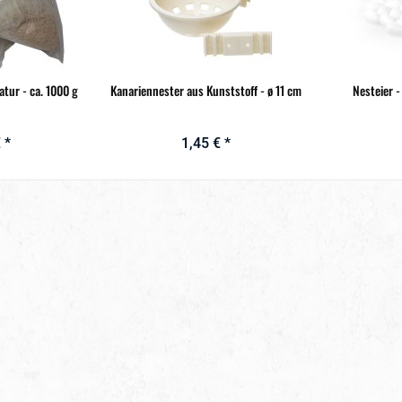
atur - ca. 1000 g
Kanariennester aus Kunststoff - ø 11 cm
Nesteier -
 *
1,45 € *