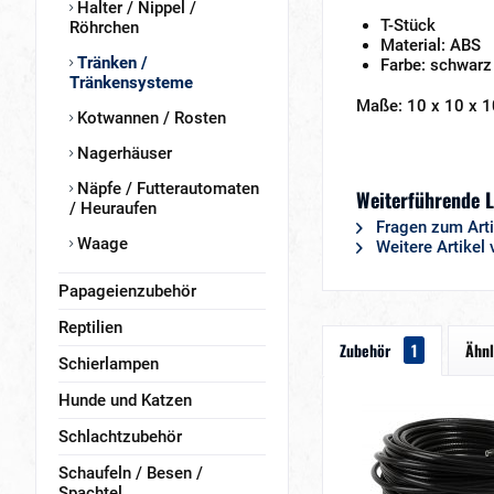
Halter / Nippel /
T-Stück
Röhrchen
Material: ABS
Tränken /
Farbe: schwarz
Tränkensysteme
Maße: 10 x 10 x 
Kotwannen / Rosten
Nagerhäuser
Näpfe / Futterautomaten
Weiterführende L
/ Heuraufen
Fragen zum Arti
Waage
Weitere Artikel 
Papageienzubehör
Reptilien
Zubehör
1
Ähnl
Schierlampen
Hunde und Katzen
Schlachtzubehör
Schaufeln / Besen /
Spachtel