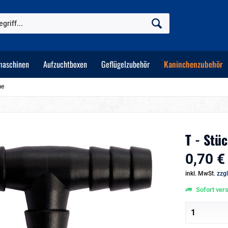
maschinen
Aufzuchtboxen
Geflügelzubehör
Kaninchenzubehör
me
T - Stü
0,70 €
inkl. MwSt.
zzg
Sofort vers