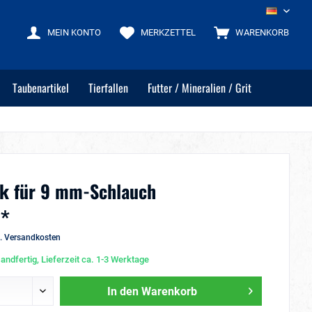
DE
MEIN KONTO
MERKZETTEL
WARENKORB
Taubenartikel
Tierfallen
Futter / Mineralien / Grit
ck für 9 mm-Schlauch
 *
l. Versandkosten
andfertig, Lieferzeit ca. 1-3 Werktage
In den
Warenkorb