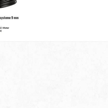
nsysteme 9 mm
(r) Meter
 *