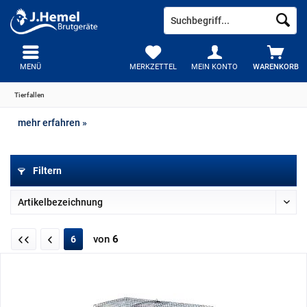
MENÜ
MERKZETTEL
MEIN KONTO
WARENKORB
Tierfallen
mehr erfahren »
Filtern
von
6
6