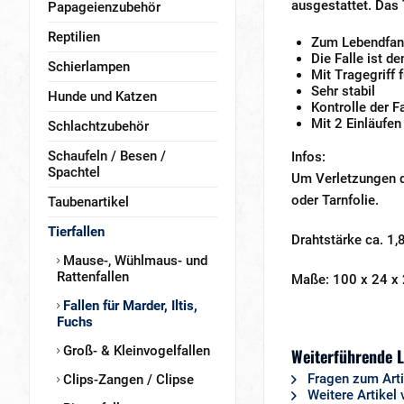
ausgestattet. Das T
Papageienzubehör
Reptilien
Zum Lebendfang 
Die Falle ist 
Schierlampen
Mit Tragegriff 
Sehr stabil
Hunde und Katzen
Kontrolle der Fa
Mit 2 Einläufen
Schlachtzubehör
Schaufeln / Besen /
Infos:
Spachtel
Um Verletzungen d
oder Tarnfolie.
Taubenartikel
Tierfallen
Drahtstärke ca. 1
Mause-, Wühlmaus- und
Rattenfallen
Maße: 100 x 24 x
Fallen für Marder, Iltis,
Fuchs
Groß- & Kleinvogelfallen
Weiterführende L
Fragen zum Arti
Clips-Zangen / Clipse
Weitere Artikel