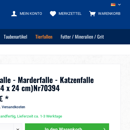
DE
MEIN KONTO
MERKZETTEL
WARENKORB
Taubenartikel
Tierfallen
Futter / Mineralien / Grit
lle - Marderfalle - Katzenfalle
24 x 24 cm)Nr70394
€ *
l. Versandkosten
andfertig, Lieferzeit ca. 1-3 Werktage
In den
Warenkorb