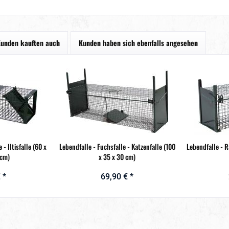
unden kauften auch
Kunden haben sich ebenfalls angesehen
- Iltisfalle (60 x
Lebendfalle - Fuchsfalle - Katzenfalle (100
Lebendfalle - R
 cm)
x 35 x 30 cm)
 *
69,90 € *