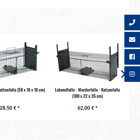
attenfalle (50 x 18 x 18 cm)
Lebendfalle - Marderfalle - Katzenfalle
Leb
(100 x 22 x 26 cm)
28,50 € *
62,00 € *