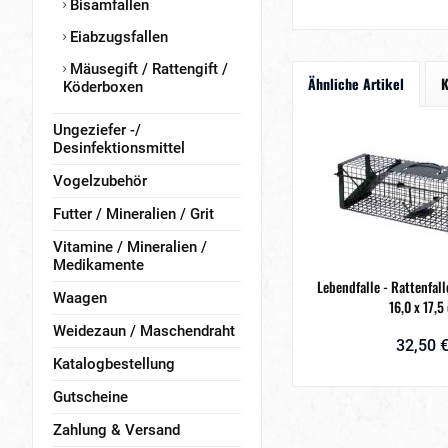
Bisamfallen
Eiabzugsfallen
Mäusegift / Rattengift /
Ähnliche Artikel
K
Köderboxen
Ungeziefer -/
Desinfektionsmittel
Vogelzubehör
Futter / Mineralien / Grit
Vitamine / Mineralien /
Medikamente
Lebendfalle - Rattenfalle 
Waagen
16,0 x 17,5
Weidezaun / Maschendraht
32,50 €
Katalogbestellung
Gutscheine
Zahlung & Versand