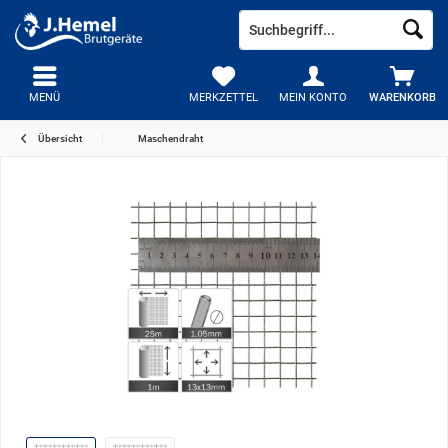
MENÜ
MERKZETTEL
MEIN KONTO
WARENKORB
Übersicht
Maschendraht