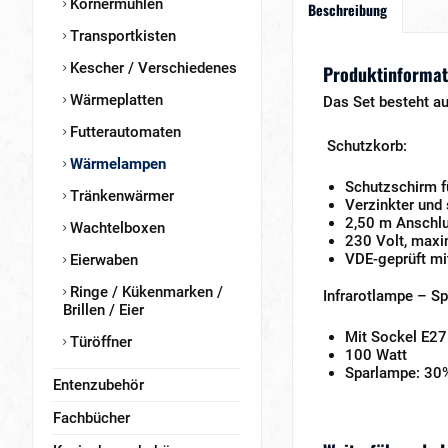
Körnermühlen
Beschreibung
Transportkisten
Kescher / Verschiedenes
Produktinformat
Wärmeplatten
Das Set besteht au
Futterautomaten
Schutzkorb:
Wärmelampen
Schutzschirm f
Tränkenwärmer
Verzinkter und 
2,50 m Anschl
Wachtelboxen
230 Volt, maxi
VDE-geprüft mi
Eierwaben
Ringe / Kükenmarken /
Infrarotlampe – S
Brillen / Eier
Mit Sockel E27
Türöffner
100 Watt
Sparlampe: 30%
Entenzubehör
Fachbücher