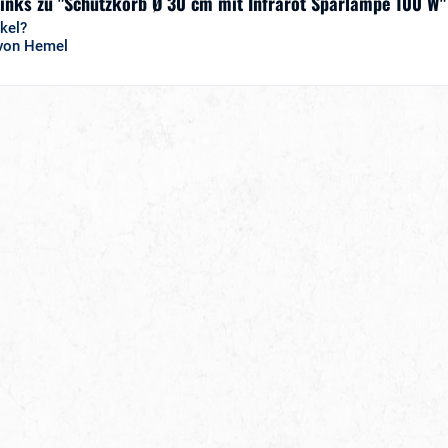
Links zu "Schutzkorb Ø 30 cm mit Infrarot Sparlampe 100 W"
kel?
 von Hemel