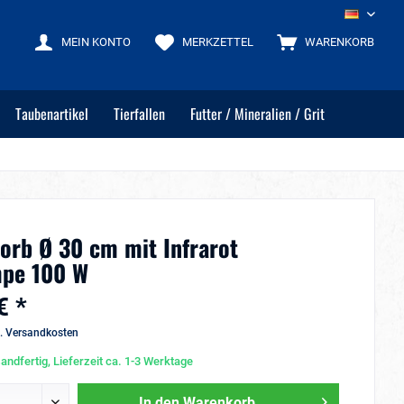
DE
MEIN KONTO
MERKZETTEL
WARENKORB
Taubenartikel
Tierfallen
Futter / Mineralien / Grit
orb Ø 30 cm mit Infrarot
mpe 100 W
€ *
l. Versandkosten
andfertig, Lieferzeit ca. 1-3 Werktage
In den
Warenkorb