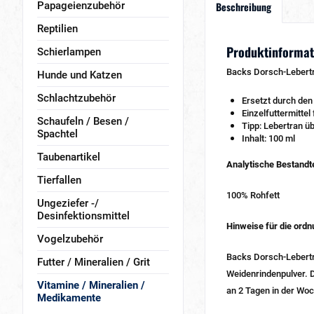
Papageienzubehör
Beschreibung
Reptilien
Produktinformat
Schierlampen
Backs Dorsch-Lebertra
Hunde und Katzen
Schlachtzubehör
Ersetzt durch den
Einzelfuttermittel
Schaufeln / Besen /
Tipp: Lebertran ü
Spachtel
Inhalt: 100 ml
Taubenartikel
Analytische Bestandte
Tierfallen
100% Rohfett
Ungeziefer -/
Desinfektionsmittel
Hinweise für die or
Vogelzubehör
Backs Dorsch-Lebertr
Futter / Mineralien / Grit
Weidenrindenpulver. 
Vitamine / Mineralien /
an 2 Tagen in der Woc
Medikamente