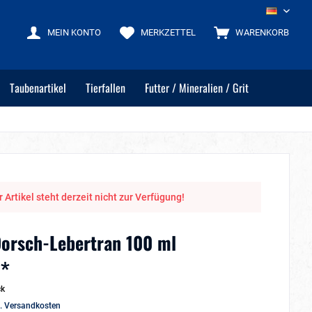
DE
MEIN KONTO
MERKZETTEL
WARENKORB
Taubenartikel
Tierfallen
Futter / Mineralien / Grit
 Artikel steht derzeit nicht zur Verfügung!
orsch-Lebertran 100 ml
 *
ck
l. Versandkosten