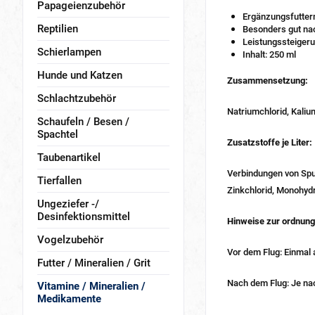
Papageienzubehör
Ergänzungsfutterm
Reptilien
Besonders gut na
Leistungssteiger
Schierlampen
Inhalt: 250 ml
Hunde und Katzen
Zusammensetzung:
Schlachtzubehör
Natriumchlorid, Kaliu
Schaufeln / Besen /
Spachtel
Zusatzstoffe je Liter:
Taubenartikel
Verbindungen von Spur
Tierfallen
Zinkchlorid, Monohydr
Ungeziefer -/
Desinfektionsmittel
Hinweise zur ordnu
Vogelzubehör
Vor dem Flug: Einmal 
Futter / Mineralien / Grit
Nach dem Flug: Je nac
Vitamine / Mineralien /
Medikamente