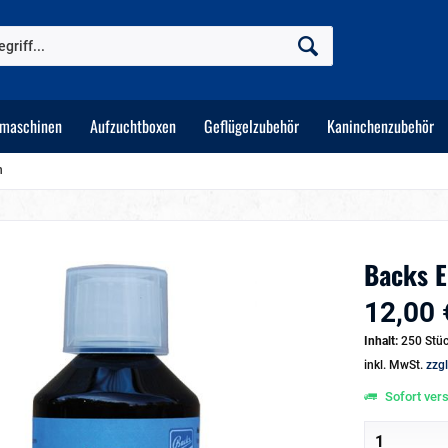
tmaschinen
Aufzuchtboxen
Geflügelzubehör
Kaninchenzubehör
n
Backs E
12,00 
Inhalt:
250 Stüc
inkl. MwSt.
zzg
Sofort vers