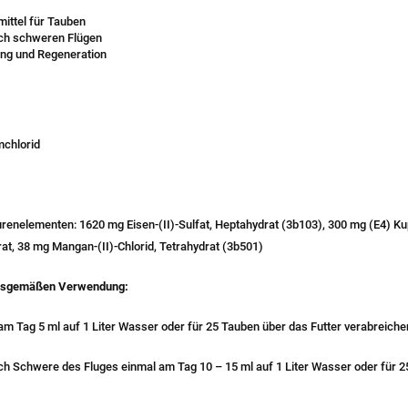
ittel für Tauben
ch schweren Flügen
ung und Regeneration
mchlorid
enelementen: 1620 mg Eisen-(II)-Sulfat, Heptahydrat (3b103), 300 mg (E4) Kupf
at, 38 mg Mangan-(II)-Chlorid, Tetrahydrat (3b501)
ngsgemäßen Verwendung:
am Tag 5 ml auf 1 Liter Wasser oder für 25 Tauben über das Futter verabreiche
h Schwere des Fluges einmal am Tag 10 – 15 ml auf 1 Liter Wasser oder für 2