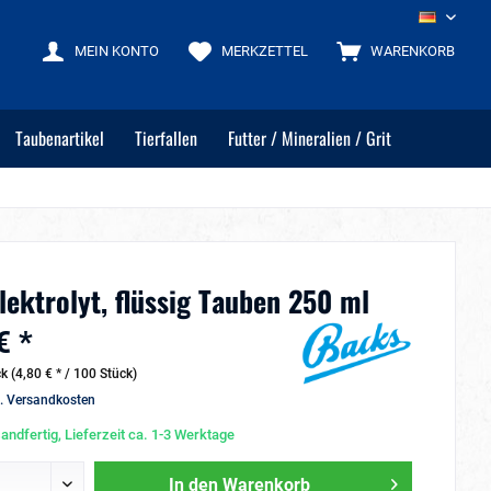
DE
MEIN KONTO
MERKZETTEL
WARENKORB
Taubenartikel
Tierfallen
Futter / Mineralien / Grit
lektrolyt, flüssig Tauben 250 ml
€ *
k (4,80 € * / 100 Stück)
l. Versandkosten
andfertig, Lieferzeit ca. 1-3 Werktage
In den
Warenkorb