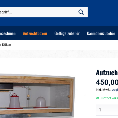
maschinen
Aufzuchtboxen
Geflügelzubehör
Kaninchenzubehör
ür Küken
Aufzuch
450,00
inkl. MwSt.
zzg
Sofort vers