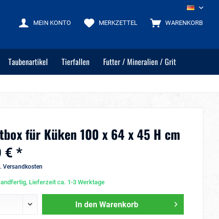
DE
MEIN KONTO
MERKZETTEL
WARENKORB
Taubenartikel
Tierfallen
Futter / Mineralien / Grit
tbox für Küken 100 x 64 x 45 H cm
 € *
l. Versandkosten
andfertig, Lieferzeit ca. 1-3 Werktage
In den
Warenkorb