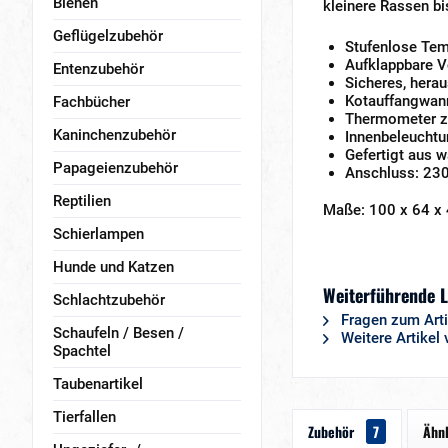
Bienen
kleinere Rassen b
Geflügelzubehör
Stufenlose Tem
Aufklappbare V
Entenzubehör
Sicheres, hera
Kotauffangwann
Fachbücher
Thermometer z
Kaninchenzubehör
Innenbeleuchtu
Gefertigt aus 
Papageienzubehör
Anschluss: 230
Reptilien
Maße: 100 x 64 x
Schierlampen
Hunde und Katzen
Weiterführende L
Schlachtzubehör
Fragen zum Arti
Schaufeln / Besen /
Weitere Artikel
Spachtel
Taubenartikel
Tierfallen
Zubehör
7
Ähnl