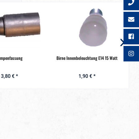
ampenfassung
Birne Innenbeleuchtung E14 15 Watt
Ro
3,80 € *
1,90 € *