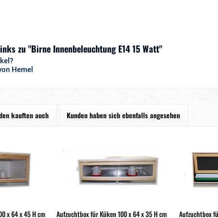
inks zu "Birne Innenbeleuchtung E14 15 Watt"
kel?
 von Hemel
den kauften auch
Kunden haben sich ebenfalls angesehen
00 x 64 x 45 H cm
Aufzuchtbox für Küken 100 x 64 x 35 H cm
Aufzuchtbox fü