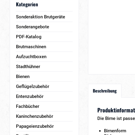
Kategorien
Sonderaktion Brutgeräte
Sonderangebote
PDF-Katalog
Brutmaschinen
Aufzuchtboxen
Stadthühner
Bienen
Geflügelzubehör
Beschreibung
Entenzubehör
Fachbücher
Produktinformati
Kaninchenzubehör
Die Birne ist pas
Papageienzubehör
Birnenform