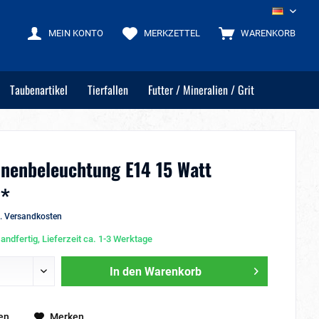
DE
MEIN KONTO
MERKZETTEL
WARENKORB
Taubenartikel
Tierfallen
Futter / Mineralien / Grit
nnenbeleuchtung E14 15 Watt
 *
l. Versandkosten
andfertig, Lieferzeit ca. 1-3 Werktage
In den
Warenkorb
en
Merken