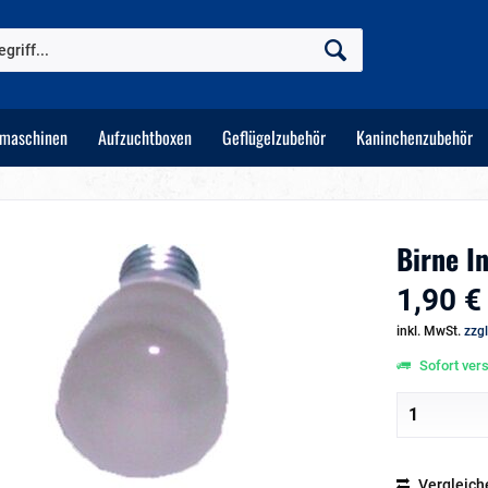
tmaschinen
Aufzuchtboxen
Geflügelzubehör
Kaninchenzubehör
Birne I
1,90 €
inkl. MwSt.
zzg
Sofort vers
Vergleich