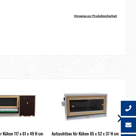
Hinweise zur Produktsicherheit
r Küken 117 x 61 x 49 H cm
Aufzuchtbox für Küken 65 x 52 x 37 H cm
Auf