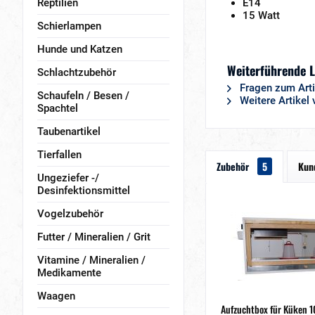
Reptilien
E14
15 Watt
Schierlampen
Hunde und Katzen
Weiterführende L
Schlachtzubehör
Fragen zum Arti
Schaufeln / Besen /
Weitere Artikel
Spachtel
Taubenartikel
Tierfallen
Zubehör
5
Kun
Ungeziefer -/
Desinfektionsmittel
Vogelzubehör
Futter / Mineralien / Grit
Vitamine / Mineralien /
Medikamente
Waagen
Aufzuchtbox für Küken 1