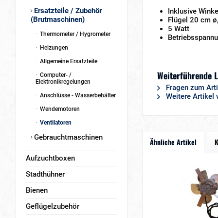
Ersatzteile / Zubehör
Inklusive Wink
(Brutmaschinen)
Flügel 20 cm ø
5 Watt
Thermometer / Hygrometer
Betriebsspann
Heizungen
Allgemeine Ersatzteile
Weiterführende L
Computer- /
Elektronikregelungen
Fragen zum Arti
Anschlüsse - Wasserbehälter
Weitere Artikel
Wendemotoren
Ventilatoren
Gebrauchtmaschinen
Ähnliche Artikel
K
Aufzuchtboxen
Stadthühner
Bienen
Geflügelzubehör