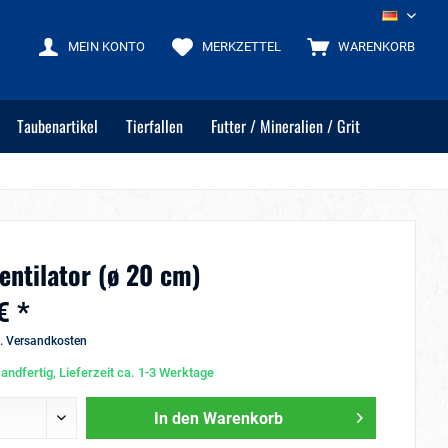
DE
MEIN KONTO
MERKZETTEL
WARENKORB
Taubenartikel
Tierfallen
Futter / Mineralien / Grit
entilator (ø 20 cm)
€ *
l. Versandkosten
andfertig, Lieferzeit ca. 1-3 Werktage
In den
Warenkorb