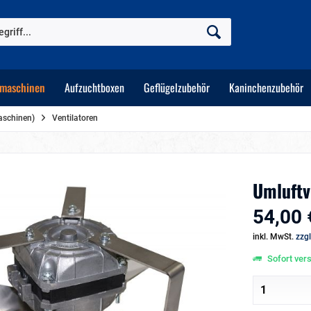
maschinen
Aufzuchtboxen
Geflügelzubehör
Kaninchenzubehör
maschinen)
Ventilatoren
Umluftv
54,00 
inkl. MwSt.
zzg
Sofort vers