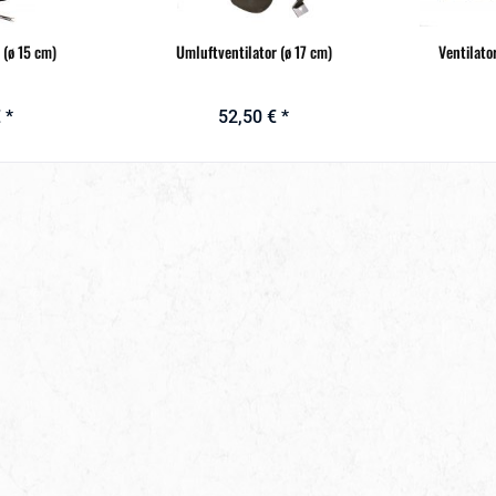
 (ø 15 cm)
Umluftventilator (ø 17 cm)
Ventilato
 *
52,50 € *