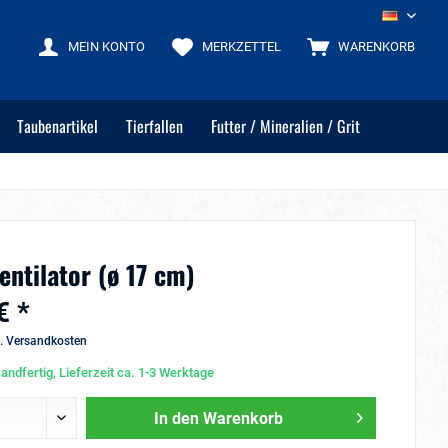
DE
MEIN KONTO
MERKZETTEL
WARENKORB
Taubenartikel
Tierfallen
Futter / Mineralien / Grit
entilator (ø 17 cm)
€ *
l. Versandkosten
andfertig, Lieferzeit ca. 1-3 Werktage
In den
Warenkorb