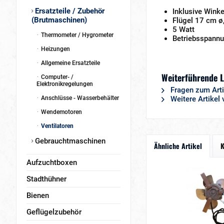
Ersatzteile / Zubehör
Inklusive Wink
(Brutmaschinen)
Flügel 17 cm ø
5 Watt
Thermometer / Hygrometer
Betriebsspann
Heizungen
Allgemeine Ersatzteile
Weiterführende L
Computer- /
Elektronikregelungen
Fragen zum Arti
Anschlüsse - Wasserbehälter
Weitere Artikel
Wendemotoren
Ventilatoren
Gebrauchtmaschinen
Ähnliche Artikel
K
Aufzuchtboxen
Stadthühner
Bienen
Geflügelzubehör