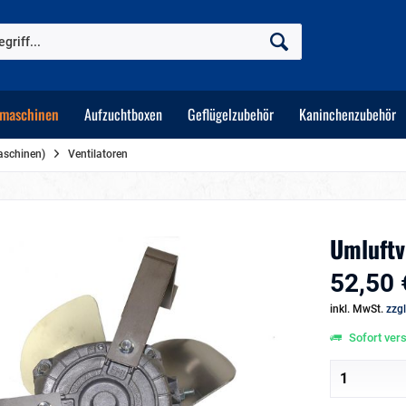
maschinen
Aufzuchtboxen
Geflügelzubehör
Kaninchenzubehör
maschinen)
Ventilatoren
Umluftv
52,50 
inkl. MwSt.
zzg
Sofort vers