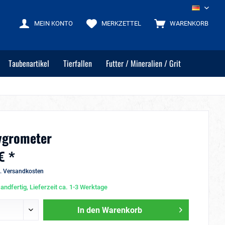
DE
MEIN KONTO
MERKZETTEL
WARENKORB
Taubenartikel
Tierfallen
Futter / Mineralien / Grit
ygrometer
€ *
l. Versandkosten
andfertig, Lieferzeit ca. 1-3 Werktage
In den
Warenkorb