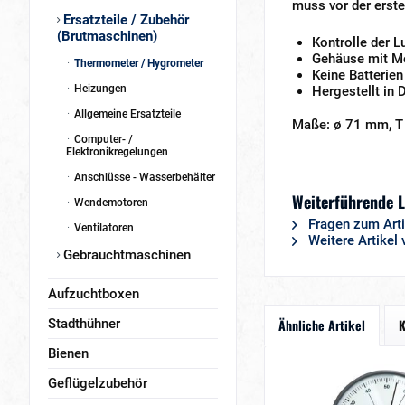
muss vor der erste
Ersatzteile / Zubehör
(Brutmaschinen)
Kontrolle der L
Gehäuse mit M
Thermometer / Hygrometer
Keine Batterien
Heizungen
Hergestellt in 
Allgemeine Ersatzteile
Maße: ø 71 mm, 
Computer- /
Elektronikregelungen
Anschlüsse - Wasserbehälter
Weiterführende 
Wendemotoren
Fragen zum Arti
Ventilatoren
Weitere Artike
Gebrauchtmaschinen
Aufzuchtboxen
Stadthühner
Ähnliche Artikel
K
Bienen
Geflügelzubehör