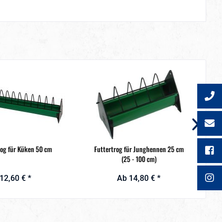
rog für Küken 50 cm
Futtertrog für Junghennen 25 cm
F
(25 - 100 cm)
12,60 € *
Ab 14,80 € *