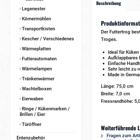
Beschreibung
Legenester
Körnermühlen
Produktinformat
Transportkisten
Der Futtertrog bes
Kescher / Verschiedenes
Troges.
Wärmeplatten
Ideal für Küken
Aufklappbares 
Futterautomaten
Einfache Hand
Wärmelampen
Sehr leicht zu 
Made in Germa
Tränkenwärmer
Länge: 75,0 cm
Wachtelboxen
Breite: 7,0 cm
Eierwaben
Fressrandhöhe: 5,
Ringe / Kükenmarken /
Brillen / Eier
Türöffner
Weiterführende L
Fragen zum Arti
Entenzubehör