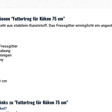
ionen "Futtertrog für Küken 75 cm"
teht aus stabilem Kunststoff. Das Fressgitter ermöglicht ein unge
Fressgitter
habung
reinigen
ny
0 cm
inks zu "Futtertrog für Küken 75 cm"
kel?