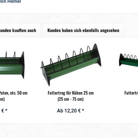
 von Hemel
unden kauften auch
Kunden haben sich ebenfalls angesehen
Puten, etc. 50 cm
Futtertrog für Küken 25 cm
Futtert
cm)
(25 cm - 75 cm)
 € *
Ab 12,20 € *