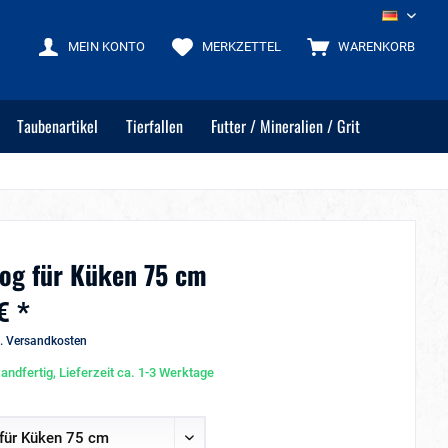
DE
MEIN KONTO
MERKZETTEL
WARENKORB
Taubenartikel
Tierfallen
Futter / Mineralien / Grit
rog für Küken 75 cm
€ *
l. Versandkosten
andfertig, Lieferzeit ca. 1-3 Werktage