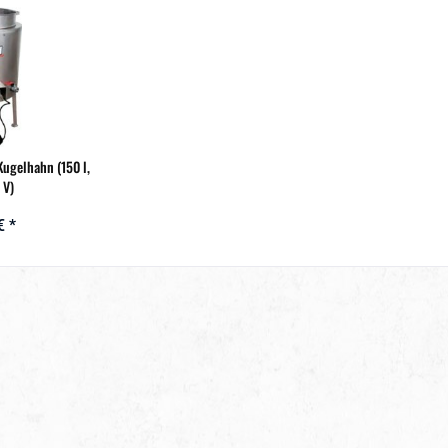
ugelhahn (150 l,
 V)
€ *