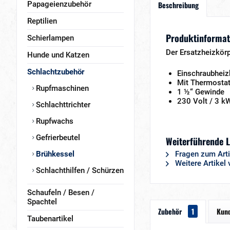
Papageienzubehör
Beschreibung
Reptilien
Produktinformat
Schierlampen
Der Ersatzheizkör
Hunde und Katzen
Schlachtzubehör
Einschraubheiz
Mit Thermostat
Rupfmaschinen
1 ½“ Gewinde
230 Volt / 3 k
Schlachttrichter
Rupfwachs
Gefrierbeutel
Weiterführende L
Brühkessel
Fragen zum Arti
Weitere Artikel 
Schlachthilfen / Schürzen
Schaufeln / Besen /
Spachtel
Zubehör
1
Kund
Taubenartikel