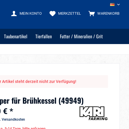
DE
MEIN KONTO
MERKZETTEL
WARENKORB
Taubenartikel
Tierfallen
Futter / Mineralien / Grit
 Artikel steht derzeit nicht zur Verfügung!
per für Brühkessel (49949)
 € *
l. Versandkosten
ca. 5-14 Tage, bitte anfragen