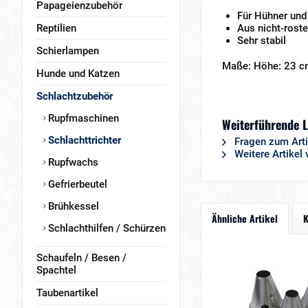
Papageienzubehör
Für Hühner un
Reptilien
Aus nicht-rost
Sehr stabil
Schierlampen
Maße: Höhe: 23 cm
Hunde und Katzen
Schlachtzubehör
Rupfmaschinen
Weiterführende L
Schlachttrichter
Fragen zum Arti
Weitere Artikel 
Rupfwachs
Gefrierbeutel
Brühkessel
Ähnliche Artikel
K
Schlachthilfen / Schürzen
Schaufeln / Besen /
Spachtel
Taubenartikel