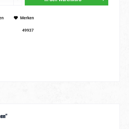
en
Merken
49937
hen"