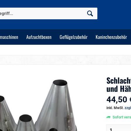
tmaschinen
Aufzuchtboxen
Geflügelzubehör
Kaninchenzubehör
Schlach
und Hä
44,50 
inkl. MwSt.
zzg
Sofort vers