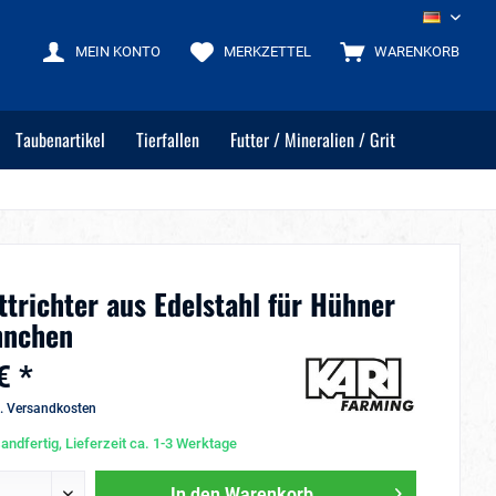
DE
MEIN KONTO
MERKZETTEL
WARENKORB
Taubenartikel
Tierfallen
Futter / Mineralien / Grit
ttrichter aus Edelstahl für Hühner
hnchen
€ *
l. Versandkosten
andfertig, Lieferzeit ca. 1-3 Werktage
In den
Warenkorb