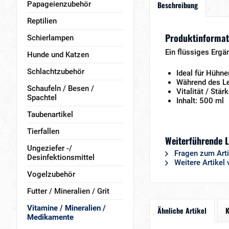
Papageienzubehör
Beschreibung
Reptilien
Produktinformati
Schierlampen
Ein flüssiges Ergä
Hunde und Katzen
Schlachtzubehör
Ideal für Hühn
Während des Le
Schaufeln / Besen /
Vitalität / Stär
Spachtel
Inhalt: 500 ml
Taubenartikel
Tierfallen
Weiterführende L
Ungeziefer -/
Fragen zum Arti
Desinfektionsmittel
Weitere Artikel 
Vogelzubehör
Futter / Mineralien / Grit
Vitamine / Mineralien /
Ähnliche Artikel
K
Medikamente