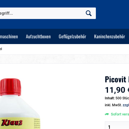
tmaschinen
Aufzuchtboxen
Geflügelzubehör
Kaninchenzubehör
el
Picovit
11,90 
Inhalt:
500 Stüc
inkl. MwSt.
zzg
Sofort vers