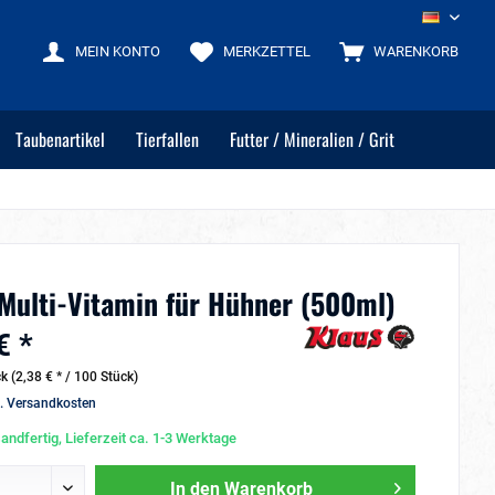
DE
MEIN KONTO
MERKZETTEL
WARENKORB
Taubenartikel
Tierfallen
Futter / Mineralien / Grit
 Multi-Vitamin für Hühner (500ml)
€ *
k (2,38 € * / 100 Stück)
l. Versandkosten
andfertig, Lieferzeit ca. 1-3 Werktage
In den
Warenkorb