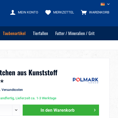
DE
MEIN KONTO
MERKZETTEL
WARENKORB
Taubenartikel
Tierfallen
Futter / Mineralien / Grit
ttchen aus Kunststoff
 *
l. Versandkosten
andfertig, Lieferzeit ca. 1-3 Werktage
In den
Warenkorb