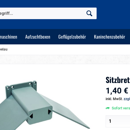
maschinen
Aufzuchtboxen
Geflügelzubehör
Kaninchenzubehör
belau
Sitzbre
1,40 €
inkl. MwSt.
zzg
Sofort vers