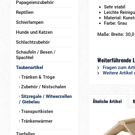
Papageienzubehör
Sehr stabil
Reptilien
Leichte Reinig
Material: Kunst
Schierlampen
Farbe: Grau
Hunde und Katzen
Maße: Breite: 30,0
Schlachtzubehör
Schaufeln / Besen /
Spachtel
Weiterführende L
Taubenartikel
Fragen zum Arti
Weitere Artikel
Tränken & Tröge
Zubehör / Nistschalen
Sitzregale / Witwerzellen
Ähnliche Artikel
K
/ Giebelau
Transportkisten
Tränkenwärmer
Tierfallen