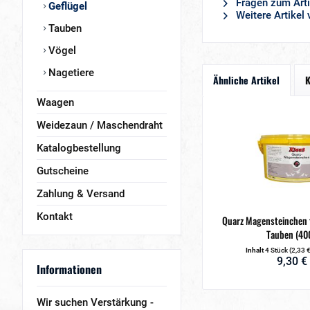
Fragen zum Arti
Geflügel
Weitere Artikel 
Tauben
Vögel
Nagetiere
Ähnliche Artikel
K
Waagen
Weidezaun / Maschendraht
Katalogbestellung
Gutscheine
Zahlung & Versand
Kontakt
Quarz Magensteinchen f
Tauben (40
Inhalt
4 Stück
(2,33 €
9,30 €
Informationen
Wir suchen Verstärkung -