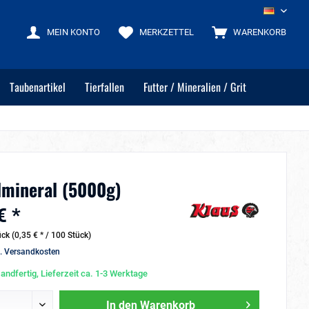
DE
MEIN KONTO
MERKZETTEL
WARENKORB
Taubenartikel
Tierfallen
Futter / Mineralien / Grit
lmineral (5000g)
€ *
ck (0,35 € * / 100 Stück)
l. Versandkosten
andfertig, Lieferzeit ca. 1-3 Werktage
In den
Warenkorb