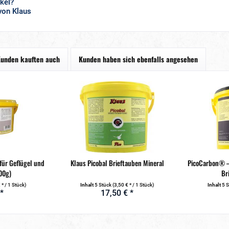
kel?
von Klaus
unden kauften auch
Kunden haben sich ebenfalls angesehen
ür Geflügel und
Klaus Picobal Brieftauben Mineral
PicoCarbon® –
00g)
Br
 * / 1 Stück)
Inhalt
5 Stück
(3,50 € * / 1 Stück)
Inhalt
5 
 *
17,50 € *