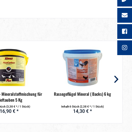
 Mineralstoffmischung für
Rassegeflügel Mineral ( Backs) 6 kg
Quar
ieftauben 5 Kg
Stück
(3,38 € * / 1 Stück)
Inhalt
6 Stück
(2,38 € * / 1 Stück)
16,90 € *
14,30 € *