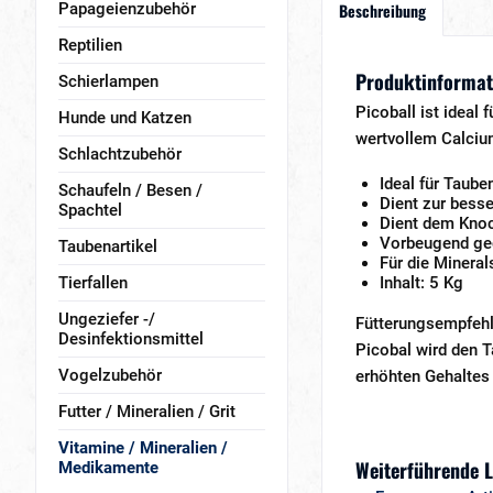
Papageienzubehör
Beschreibung
Reptilien
Produktinformat
Schierlampen
Picoball ist ideal
Hunde und Katzen
wertvollem Calciu
Schlachtzubehör
Ideal für Taube
Schaufeln / Besen /
Dient zur bess
Spachtel
Dient dem Kno
Vorbeugend geg
Taubenartikel
Für die Minera
Tierfallen
Inhalt: 5 Kg
Ungeziefer -/
Fütterungsempfeh
Desinfektionsmittel
Picobal wird den T
Vogelzubehör
erhöhten Gehaltes 
Futter / Mineralien / Grit
Vitamine / Mineralien /
Weiterführende L
Medikamente