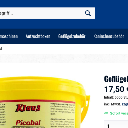
tmaschinen
Aufzuchtboxen
Geflügelzubehör
Kaninchenzubehör
el
Geflüge
17,50 
Inhalt:
5000 Stü
inkl. MwSt.
zzg
Sofort vers