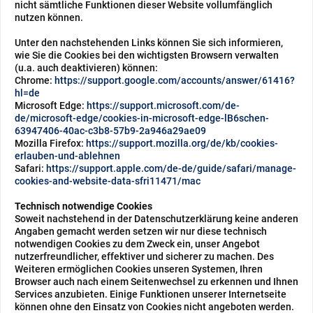
nicht sämtliche Funktionen dieser Website vollumfänglich
nutzen können.
Unter den nachstehenden Links können Sie sich informieren,
wie Sie die Cookies bei den wichtigsten Browsern verwalten
(u.a. auch deaktivieren) können:
Chrome:
https://support.google.com/accounts/answer/61416?
hl=de
Microsoft Edge:
https://support.microsoft.com/de-
de/microsoft-edge/cookies-in-microsoft-edge-lB6schen-
63947406-40ac-c3b8-57b9-2a946a29ae09
Mozilla Firefox:
https://support.mozilla.org/de/kb/cookies-
erlauben-und-ablehnen
Safari:
https://support.apple.com/de-de/guide/safari/manage-
cookies-and-website-data-sfri11471/mac
Technisch notwendige Cookies
Soweit nachstehend in der Datenschutzerklärung keine anderen
Angaben gemacht werden setzen wir nur diese technisch
notwendigen Cookies zu dem Zweck ein, unser Angebot
nutzerfreundlicher, effektiver und sicherer zu machen. Des
Weiteren ermöglichen Cookies unseren Systemen, Ihren
Browser auch nach einem Seitenwechsel zu erkennen und Ihnen
Services anzubieten. Einige Funktionen unserer Internetseite
können ohne den Einsatz von Cookies nicht angeboten werden.