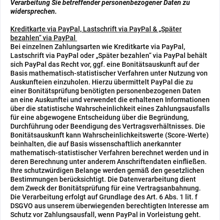
Verarbeitung Sie betreffender personenbezogener Daten zu
widersprechen.
Kreditkarte via PayPal, Lastschrift via PayPal & „Später
bezahlen“ via PayPal
Bei einzelnen Zahlungsarten wie Kreditkarte via PayPal,
Lastschrift via PayPal oder „Später bezahlen“ via PayPal behält
sich PayPal das Recht vor, ggf. eine Bonitätsauskunft auf der
Basis mathematisch-statistischer Verfahren unter Nutzung von
Auskunfteien einzuholen. Hierzu übermittelt PayPal die zu
einer Bonitätsprüfung benötigten personenbezogenen Daten
an eine Auskunftei und verwendet die erhaltenen Informationen
über die statistische Wahrscheinlichkeit eines Zahlungsausfalls
für eine abgewogene Entscheidung über die Begründung,
Durchführung oder Beendigung des Vertragsverhältnisses. Die
Bonitätsauskunft kann Wahrscheinlichkeitswerte (Score-Werte)
beinhalten, die auf Basis wissenschaftlich anerkannter
mathematisch-statistischer Verfahren berechnet werden und in
deren Berechnung unter anderem Anschriftendaten einfließen.
Ihre schutzwürdigen Belange werden gemäß den gesetzlichen
Bestimmungen berücksichtigt. Die Datenverarbeitung dient
dem Zweck der Bonitätsprüfung für eine Vertragsanbahnung.
Die Verarbeitung erfolgt auf Grundlage des Art. 6 Abs. 1 lit. f
DSGVO aus unserem überwiegenden berechtigten Interesse am
Schutz vor Zahlungsausfall, wenn PayPal in Vorleistung geht.