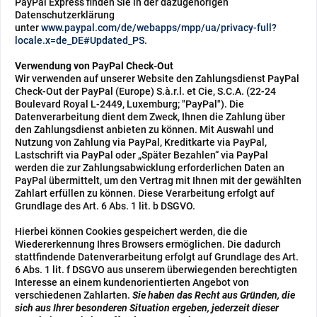
PayPal Express finden Sie in der dazugehörigen
Datenschutzerklärung
unter
www.paypal.com/de/webapps/mpp/ua/privacy-full?
locale.x=de_DE#Updated_PS
.
Verwendung von PayPal Check-Out
Wir verwenden auf unserer Website den Zahlungsdienst PayPal
Check-Out der PayPal (Europe) S.à.r.l. et Cie, S.C.A. (22-24
Boulevard Royal L-2449, Luxemburg; "PayPal"). Die
Datenverarbeitung dient dem Zweck, Ihnen die Zahlung über
den Zahlungsdienst anbieten zu können. Mit Auswahl und
Nutzung von Zahlung via PayPal, Kreditkarte via PayPal,
Lastschrift via PayPal oder „Später Bezahlen“ via PayPal
werden die zur Zahlungsabwicklung erforderlichen Daten an
PayPal übermittelt, um den Vertrag mit Ihnen mit der gewählten
Zahlart erfüllen zu können. Diese Verarbeitung erfolgt auf
Grundlage des Art. 6 Abs. 1 lit. b DSGVO.
Hierbei können Cookies gespeichert werden, die die
Wiedererkennung Ihres Browsers ermöglichen. Die dadurch
stattfindende Datenverarbeitung erfolgt auf Grundlage des Art.
6 Abs. 1 lit. f DSGVO aus unserem überwiegenden berechtigten
Interesse an einem kundenorientierten Angebot von
verschiedenen Zahlarten.
Sie haben das Recht aus Gründen, die
sich aus Ihrer besonderen Situation ergeben, jederzeit dieser