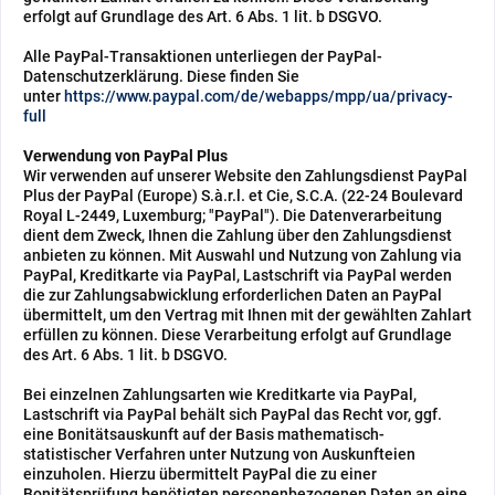
erfolgt auf Grundlage des Art. 6 Abs. 1 lit. b DSGVO.
Alle PayPal-Transaktionen unterliegen der PayPal-
Datenschutzerklärung. Diese finden Sie
unter
https://www.paypal.com/de/webapps/mpp/ua/privacy-
full
Verwendung von PayPal Plus
Wir verwenden auf unserer Website den Zahlungsdienst PayPal
Plus der PayPal (Europe) S.à.r.l. et Cie, S.C.A. (22-24 Boulevard
Royal L-2449, Luxemburg; "PayPal"). Die Datenverarbeitung
dient dem Zweck, Ihnen die Zahlung über den Zahlungsdienst
anbieten zu können. Mit Auswahl und Nutzung von Zahlung via
PayPal, Kreditkarte via PayPal, Lastschrift via PayPal werden
die zur Zahlungsabwicklung erforderlichen Daten an PayPal
übermittelt, um den Vertrag mit Ihnen mit der gewählten Zahlart
erfüllen zu können. Diese Verarbeitung erfolgt auf Grundlage
des Art. 6 Abs. 1 lit. b DSGVO.
Bei einzelnen Zahlungsarten wie Kreditkarte via PayPal,
Lastschrift via PayPal behält sich PayPal das Recht vor, ggf.
eine Bonitätsauskunft auf der Basis mathematisch-
statistischer Verfahren unter Nutzung von Auskunfteien
einzuholen. Hierzu übermittelt PayPal die zu einer
Bonitätsprüfung benötigten personenbezogenen Daten an eine