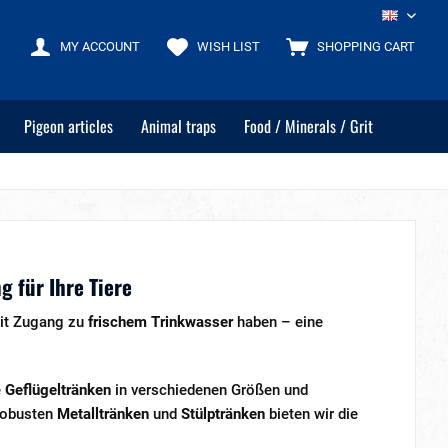
EN
MY ACCOUNT
WISH LIST
SHOPPING CART
Pigeon articles
Animal traps
Food / Minerals / Grit
 für Ihre Tiere
zeit Zugang zu
frischem Trinkwasser
haben – eine
e
Geflügeltränken
in verschiedenen Größen und
 robusten
Metalltränken
und
Stülptränken
bieten wir die