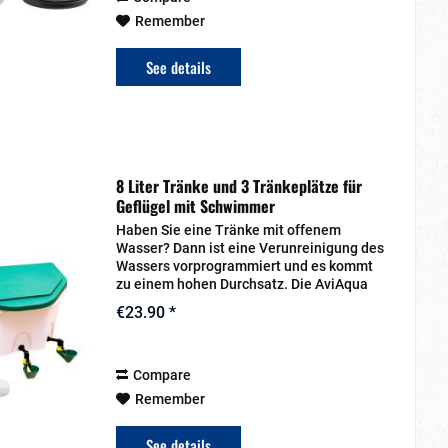
Remember
See details
8 Liter Tränke und 3 Tränkeplätze für
Geflügel mit Schwimmer
Haben Sie eine Tränke mit offenem
Wasser? Dann ist eine Verunreinigung des
Wassers vorprogrammiert und es kommt
zu einem hohen Durchsatz. Die AviAqua
verhindert dies! Diese Tränke ist mit
€23.90 *
Schwimmer (=automatische Versorgung).
Die...
Compare
Remember
See details