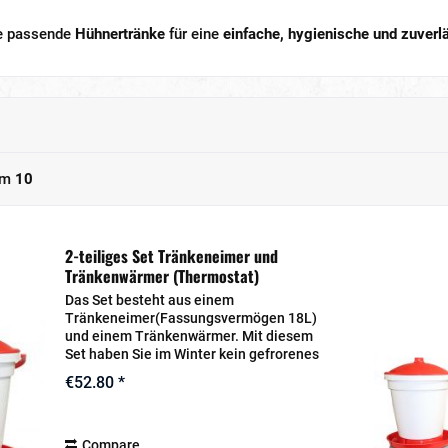
ie passende
Hühnertränke
für eine
einfache, hygienische und zuver
om
10
2-teiliges Set Tränkeneimer und
Tränkenwärmer (Thermostat)
Das Set besteht aus einem
Tränkeneimer(Fassungsvermögen 18L)
und einem Tränkenwärmer. Mit diesem
Set haben Sie im Winter kein gefrorenes
Wasser mehr in Ihrer Tränke.
€52.80 *
Tränkeneimer: Ideal für Hühner, Enten,
Wachteln, Puten und andere...
Compare