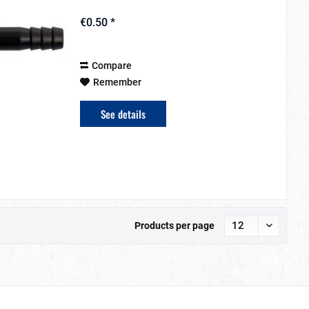
€0.50 *
Compare
Remember
See details
Products per page