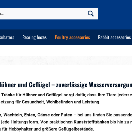
cubators
Rearing boxes
Poultry accessories
Rabbit accessories
Hühner und Geflügel – zuverlässige Wasserversorgung
e
Tränke für Hühner und Geflügel
sorgt dafür, dass Ihre Tiere jeder
setzung für
Gesundheit, Wohlbefinden und Leistung
.
, Wachteln, Enten, Gänse oder Puten
– bei uns finden Sie passend
 jede Haltungsform. Von praktischen
Kunststofftränken
bis hin zu
 für
Hobbyhalter
und
größere Geflügelbestände
.