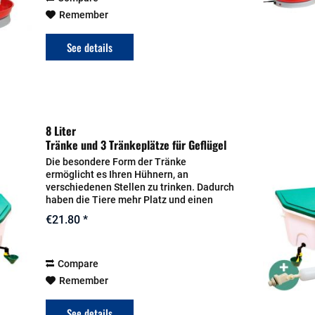
Remember
See details
8 Liter
Tränke und 3 Tränkeplätze für Geflügel
AviAqua
Die besondere Form der Tränke
ermöglicht es Ihren Hühnern, an
verschiedenen Stellen zu trinken. Dadurch
haben die Tiere mehr Platz und einen
besseren Zugang zum Wasser. Durch den
€21.80 *
nachvorne geneigten Deckel wird das
Absitzen von Geflügel...
Compare
Remember
See details