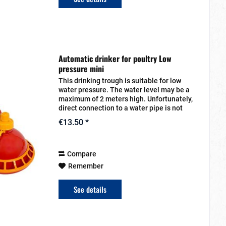
Automatic drinker for poultry Low
pressure mini
This drinking trough is suitable for low
water pressure. The water level may be a
maximum of 2 meters high. Unfortunately,
direct connection to a water pipe is not
possible. However, a low water pressure
€13.50 *
can be created by connecting a...
Compare
Remember
See details