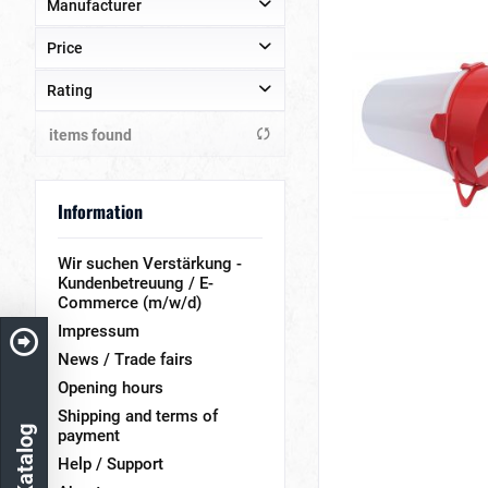
Manufacturer
Price
Danki
Fritz Göbel GmbH & Co.KG
Rating
Gaun
from
to
€0.50
€129.90
items found
& more
Hemel
& more
Klaus
& more
Nobby Pet Shop GmbH
Information
& more
NOVITAL
Olba
Wir suchen Verstärkung -
Kundenbetreuung / E-
Olba & Stükerjürgen
Commerce (m/w/d)
PVA
Impressum
Stükerjürgen
News / Trade fairs
Opening hours
Shipping and terms of
payment
Help / Support