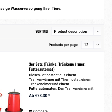
lässige Wasserversorgung
Ihrer Tiere.
SORTING
Products per page
3er Sets (Tränke, Tränkenwärmer,
Futterautomat)
Dieses Set besteht aus einem
Tränkenwärmer mit Thermostat, einem
Tränkeneimer und einem
Futterautomaten. Den Tränkeneimer mit
einem Fassungsvermögen von 18 Litern
Ab €73.30 *
können Sie ideal auf den Tränkenwärmer
stellen, um zu verhindern, dass im...
Compare