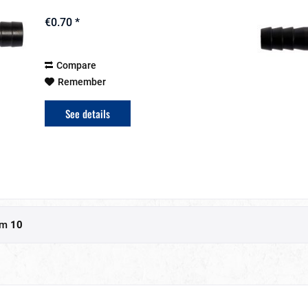
€0.70 *
Compare
Remember
See details
om
10