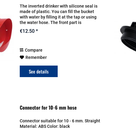
The inverted drinker with silicone seal is
made of plastic. You can fill the bucket
with water by filling it at the tap or using
the water hose. The front part is
removable Easy to clean Capacity: 8 liters
€12.50 *
Dimensions: 26 x 25 x 37 cm
Compare
Remember
See details
Connector for 10-6 mm hose
Connector suitable for 10 - 6 mm. Straight
Material: ABS Color: black