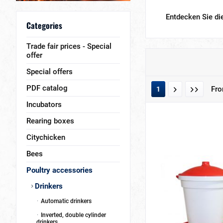
Entdecken Sie d
Categories
Trade fair prices - Special
offer
Special offers
PDF catalog
Fr
1
Incubators
Rearing boxes
Citychicken
Bees
Poultry accessories
Drinkers
Automatic drinkers
Inverted, double cylinder
drinkers