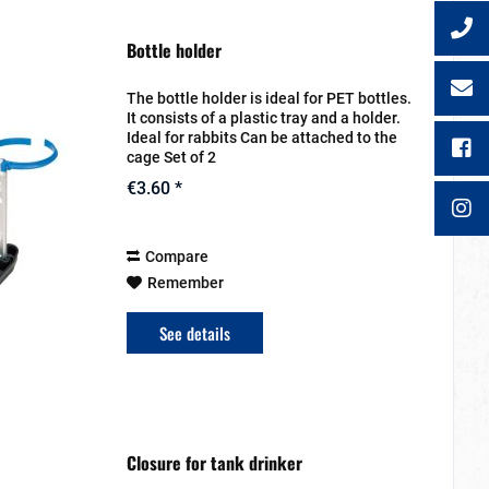
Bottle holder
The bottle holder is ideal for PET bottles.
It consists of a plastic tray and a holder.
Ideal for rabbits Can be attached to the
cage Set of 2
€3.60 *
Compare
Remember
See details
Closure for tank drinker