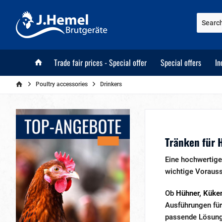
Trade fair prices - Special offer
Special offers
In
Poultry accessories
Drinkers
Tränken für 
Eine hochwertig
wichtige Voraus
Ob
Hühner, Küken
Ausführungen für
passende Lösung