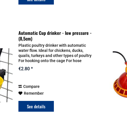
Automatic Cup drinker - low pressure -
(8,5cm)
Plastic poultry drinker with automatic
water flow. Ideal for chickens, ducks,
quails, turkeys and other types of poultry
For hooking onto the cage For hose
connection (low pressure) Hose outlet:
€2.80 *
6.0 mm Color: Yellow Basin dimensions:...
Compare
Remember
See details